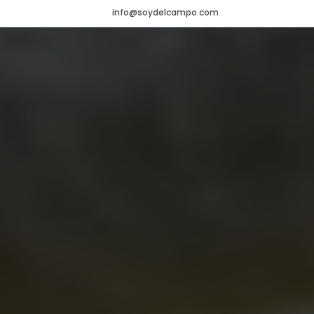
info@soydelcampo.com
HOME
VADEMÉCUM
Veterinario
NOTICIAS
Agrícola
CONTACTO