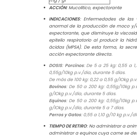
mg / gr
ACCIÓN
: Mucolítico, expectorante
INDICACIONES
: Enfermedades de las v
anormal de la producción de moco y/o 
expectorante, que disminuye la viscosid
epitelio respiratorio al producir la hidr
ácidas (MPSA). De esta forma, la secr
acción expectorante directa.
DOSIS
:
Porcinos
: De 5 a 25 kg: 0,55 a 1
0,55g/10kg p.v./dia, durante 5 días.
De más de 100 kg: 0,22 a 0,55 g/lOkg p.v.
Bovinos
: De 50 a 200 kg: 0,55g/10kg p.
g/lOkg p.v./día, durante 5 días.
Equinos
: De 50 a 200 kg: 0,55g/10kg p.
g/lOkg p.v./día, durante 5 a 7 días.
Perros y Gatos
: 0,55 a 1,10 g/10 kg p.v./
TIEMPO DE RETIRO
: No administrar a an
administrar a equinos cuya carne se d