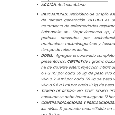
ACCIÓN
: Antimicrobiano
INDICACIONES:
Antibiótico de amplio es
de tercera generación.
CEFTIHIT
es un
tratamiento de enfermedades respirator
Salmonella sp., Staphylococcus sp., E
podales causadas por Actinobacill
bacteroides melaninogenicus y fusoba
tiempo de retiro en leche.
DOSIS:
Agregue el contenido completo del
presentación.
CEFTIHIT
de 1 gramo adicio
ml de diluente estéril. Inyección intramu
o 1-2 ml por cada 50 kg de peso vivo du
vivo o 2-4 ml por cada 50 kg de peso v
vivo o 0.6 a 1 ml por cada 10 kg de peso 
TIEMPO DE RETIRO:
NO TIENE TIEMPO RETI
consumo se debe hacer luego de 12 hora
CONTRAINDICACIONES Y PRECAUCIONES
los niños. El producto reconstituído en
por 5 días.