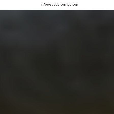
info@soydelcampo.com
HOME
VADEMÉCUM
Veterinario
NOTICIAS
Agrícola
CONTACTO