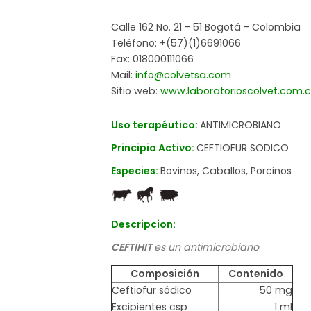
Calle 162 No. 21 - 51 Bogotá - Colombia
Teléfono: +(57)(1)6691066
Fax: 018000111066
Mail:
info@colvetsa.com
Sitio web:
www.laboratorioscolvet.com.
Uso terapéutico:
ANTIMICROBIANO
Principio Activo:
CEFTIOFUR SODICO
Especies:
Bovinos, Caballos, Porcinos
Descripcion:
CEFTIHIT
es un antimicrobiano
Composición
Contenido
Ceftiofur sódico
50 mg
Excipientes csp
1 ml