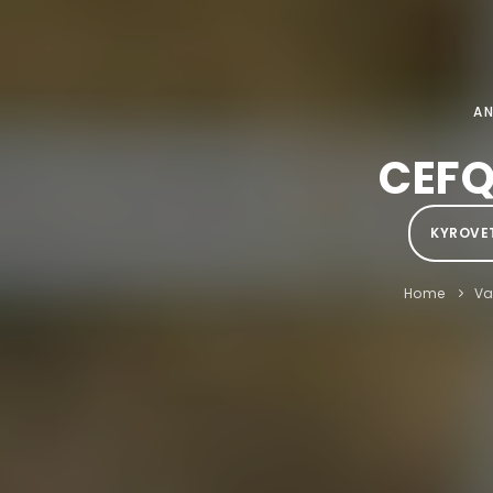
A
CEFQ
KYROVET
Home
V