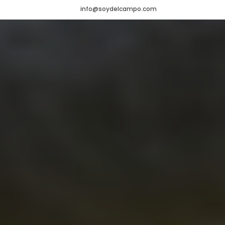
info@soydelcampo.com
HOME
VADEMÉCUM
Veterinario
NOTICIAS
Agrícola
CONTACTO