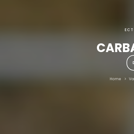
ECT
CARB
Home
V