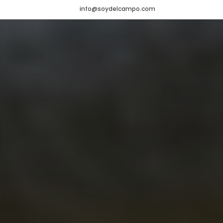
info@soydelcampo.com
HOME
VADEMÉCUM
Veterinario
NOTICIAS
Agrícola
CONTACTO