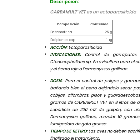
Descripcion:
CARBAMULT VET
es un ectoparasiticida
Composición
Contenido
Deltametrina
25 g
Excipientes csp
1 kg
ACCIÓN
: Ectoparasiticida
INDICACIONES:
Control de garrapatas 
Ctenocephalides sp. En avicultura para el co
y el ácaro rojo o Dermanyssus gallinae.
DOSIS
: Para el control de pulgas y garrap
bañando bien el perro dejándolo secar pos
cobijas, alfombras, pisos y guardaescobas.
gramos de CARBAMULT VET en 8 litros de a
superficie de 200 m2 de galpón, con un
Dermanyssus gallinae, mezclar 10 gramos
fumigadora de gota gruesa.
TIEMPO DE RETIRO
: Las aves no deben sacr
finalizado el tratamiento.