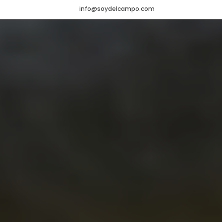
info@soydelcampo.com
HOME
VADEMÉCUM
Veterinario
NOTICIAS
Agrícola
CONTACTO