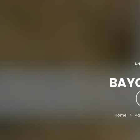
A
BAY
Home
V