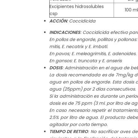
Excipientes hidrosolubles
100 m
csp
ACCIÓN
: Coccidicida
INDICACIONES
: Coccidicida efectivo para
En pollos de engorde, pollitas y pollonas: 
mitis, E. necatrix y E. imbatí.
En pavos; E. meleagrimitis, E. adenoides.
En gansos: E. truncata y E. anseris
DOSIS
: Administración en el agua de be
La dosis recomendada es de 7mg/kg de
agua en pollos de engorde. Esta dosis 
agua (25ppm) por 2 días consecutivos.
Si la administración es durante un perí
dosis es de 75 ppm (3 ml. por litro de a
En caso necesario repetir el tratamient
2.5% por litro de agua. El producto de
agitador por corto tiempo.
TIEMPO DE RETIRO
: No sacrificar aves 