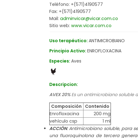
Teléfono: +(571)4190577
Fax: +(571)4190577
Mail:
adminvicar@vicar.com.co
Sitio web:
www.vicar.com.co
Uso terapéutico:
ANTIMICROBIANO
Principio Activo:
ENROFLOXACINA
Especies:
Aves
Descripcion:
AVEX 20%
Es un antimicrobiano soluble 
Composición
Contenido
Enrofloxacina
200 mg
vehículo csp
1 ml
ACCIÓN
: Antimicrobiano soluble, para s
una fluoroquinolona de tercera genera