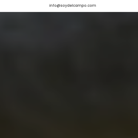
info@soydelcampo.com
HOME
VADEMÉCUM
Veterinario
NOTICIAS
Agrícola
CONTACTO