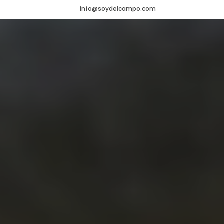
info@soydelcampo.com
HOME
VADEMÉCUM
Veterinario
NOTICIAS
Agrícola
CONTACTO